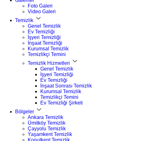
Galeriler
Foto Galeri
Video Galeri
Temizlik
Genel Temizlik
Ev Temizliği
İşyeri Temizliği
İnşaat Temizliği
Kurumsal Temizlik
Temizlikçi Temini
Temizlik Hizmetleri
Genel Temizlik
İşyeri Temizliği
Ev Temizliği
İnşaat Sonrası Temizlik
Kurumsal Temizlik
Temizlikçi Temini
Ev Temizliği Şirketi
Bölgeler
Ankara Temizlik
Ümitköy Temizlik
Çayyolu Temizlik
Yaşamkent Temizlik
Konutkent Temizlik