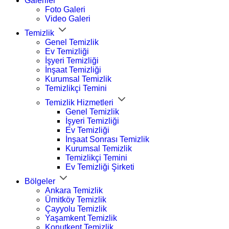
Galeriler
Foto Galeri
Video Galeri
Temizlik
Genel Temizlik
Ev Temizliği
İşyeri Temizliği
İnşaat Temizliği
Kurumsal Temizlik
Temizlikçi Temini
Temizlik Hizmetleri
Genel Temizlik
İşyeri Temizliği
Ev Temizliği
İnşaat Sonrası Temizlik
Kurumsal Temizlik
Temizlikçi Temini
Ev Temizliği Şirketi
Bölgeler
Ankara Temizlik
Ümitköy Temizlik
Çayyolu Temizlik
Yaşamkent Temizlik
Konutkent Temizlik