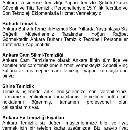
Ankara Residense Temizliği Yapan Temizlik Şirketi Olarak
Güvenli ve Titiz Temizlik Personelleriyle 15 Yıllık Tecrübe ve
Son Teknoleji Ekipmanlarla Hizmet Vermekteyiz
Buharlı Temizlik
Ankara Buharlı Temizlik Hizmeti Son Yıllarda Yaygınlaşıp Siz
Değerli Müşterilerimiz Tarafından Yoğun Rağbet
Görmektedir. Ankara Buharlı Temizlik Tecrübeli Personeller
Tarafından Yapılmalıdır,
Ankara Cam Silimi-Temizliği
Ankara Cam Temizleme olarak Ankara ilinin tüm ilçe ve
semtlerinde cam temizleme hizmeti vermekteyiz. Sepetli Vinç
kullanarak dış cephe cam temizliği yapan kuruluşlardan
biriyiz.
Shine Temizlik
Temizlik işlerinde artık endişelerinize son verebilirsiniz.
Firmamızın eğitimlerini tamamlamış, temizliğin bütün püf
noktalarını öğrenmiş, tamamen profesyonel olan
çalışanlarımız var.
Ankara Ev Temizliği Fiyatları
Ankara Temizlik siz değerli müşterilerimize bilgi ve fiyat
vermek için bir telefon kadar uzağınızda. Bizi arayıp fiyat