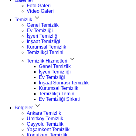
Galeriler
Foto Galeri
Video Galeri
Temizlik
Genel Temizlik
Ev Temizliği
İşyeri Temizliği
İnşaat Temizliği
Kurumsal Temizlik
Temizlikçi Temini
Temizlik Hizmetleri
Genel Temizlik
İşyeri Temizliği
Ev Temizliği
İnşaat Sonrası Temizlik
Kurumsal Temizlik
Temizlikçi Temini
Ev Temizliği Şirketi
Bölgeler
Ankara Temizlik
Ümitköy Temizlik
Çayyolu Temizlik
Yaşamkent Temizlik
Konutkent Temizlik