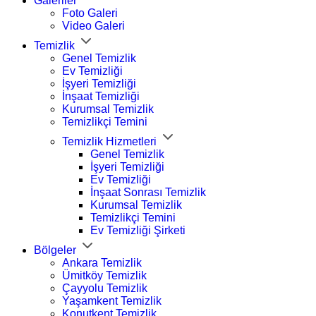
Galeriler
Foto Galeri
Video Galeri
Temizlik
Genel Temizlik
Ev Temizliği
İşyeri Temizliği
İnşaat Temizliği
Kurumsal Temizlik
Temizlikçi Temini
Temizlik Hizmetleri
Genel Temizlik
İşyeri Temizliği
Ev Temizliği
İnşaat Sonrası Temizlik
Kurumsal Temizlik
Temizlikçi Temini
Ev Temizliği Şirketi
Bölgeler
Ankara Temizlik
Ümitköy Temizlik
Çayyolu Temizlik
Yaşamkent Temizlik
Konutkent Temizlik