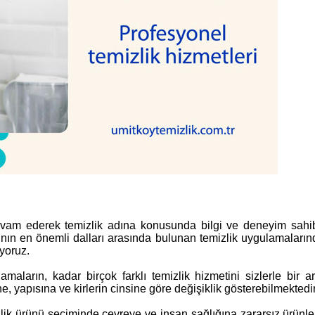
devam ederek temizlik adına konusunda bilgi ve deneyim sahib
nın en önemli dalları arasında bulunan temizlik uygulamalarında
yoruz.
amaların, kadar birçok farklı temizlik hizmetini sizlerle bir a
e, yapısına ve kirlerin cinsine göre değişiklik gösterebilmektedir
lik ürünü seçiminde çevreye ve insan sağlığına zararsız ürünl