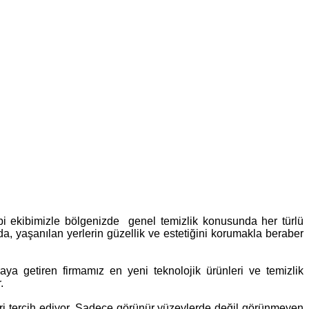
i ekibimizle bölgenizde genel temizlik konusunda her türlü
, yaşanılan yerlerin güzellik ve estetiğini korumakla beraber
raya getiren firmamız en yeni teknolojik ürünleri ve temizlik
.
eri tercih ediyor. Sadece görünür yüzeylerde değil görünmeyen