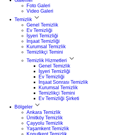
Galeriler
Foto Galeri
Video Galeri
Temizlik
Genel Temizlik
Ev Temizliği
İşyeri Temizliği
İnşaat Temizliği
Kurumsal Temizlik
Temizlikçi Temini
Temizlik Hizmetleri
Genel Temizlik
İşyeri Temizliği
Ev Temizliği
İnşaat Sonrası Temizlik
Kurumsal Temizlik
Temizlikçi Temini
Ev Temizliği Şirketi
Bölgeler
Ankara Temizlik
Ümitköy Temizlik
Çayyolu Temizlik
Yaşamkent Temizlik
Konutkent Temizlik