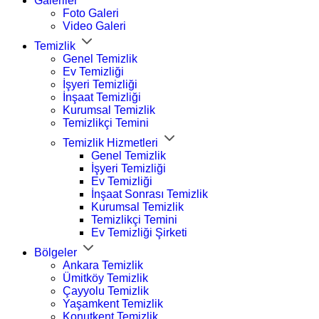
Galeriler
Foto Galeri
Video Galeri
Temizlik
Genel Temizlik
Ev Temizliği
İşyeri Temizliği
İnşaat Temizliği
Kurumsal Temizlik
Temizlikçi Temini
Temizlik Hizmetleri
Genel Temizlik
İşyeri Temizliği
Ev Temizliği
İnşaat Sonrası Temizlik
Kurumsal Temizlik
Temizlikçi Temini
Ev Temizliği Şirketi
Bölgeler
Ankara Temizlik
Ümitköy Temizlik
Çayyolu Temizlik
Yaşamkent Temizlik
Konutkent Temizlik