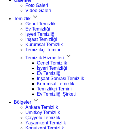
Galeriler
Foto Galeri
Video Galeri
Temizlik
Genel Temizlik
Ev Temizliği
İşyeri Temizliği
İnşaat Temizliği
Kurumsal Temizlik
Temizlikçi Temini
Temizlik Hizmetleri
Genel Temizlik
İşyeri Temizliği
Ev Temizliği
İnşaat Sonrası Temizlik
Kurumsal Temizlik
Temizlikçi Temini
Ev Temizliği Şirketi
Bölgeler
Ankara Temizlik
Ümitköy Temizlik
Çayyolu Temizlik
Yaşamkent Temizlik
Konutkent Temizlik