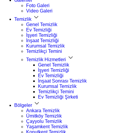
Galeriler
Foto Galeri
Video Galeri
Temizlik
Genel Temizlik
Ev Temizliği
İşyeri Temizliği
İnşaat Temizliği
Kurumsal Temizlik
Temizlikçi Temini
Temizlik Hizmetleri
Genel Temizlik
İşyeri Temizliği
Ev Temizliği
İnşaat Sonrası Temizlik
Kurumsal Temizlik
Temizlikçi Temini
Ev Temizliği Şirketi
Bölgeler
Ankara Temizlik
Ümitköy Temizlik
Çayyolu Temizlik
Yaşamkent Temizlik
Konutkent Temizlik